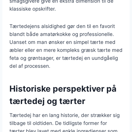
smagsgivere give en ekstra dimension til de
klassiske opskrifter.
Tærtedejens alsidighed gør den til en favorit
blandt både amatørkokke og professionelle.
Uanset om man ønsker en simpel tærte med
æbler eller en mere kompleks græsk tærte med
feta og grøntsager, er tærtedej en uundgåelig
del af processen.
Historiske perspektiver på
tærtedej og tærter
Tærtedej har en lang historie, der strækker sig
tilbage til oldtiden. De tidligste former for
tærter blev lavet med enkle ingredienser som