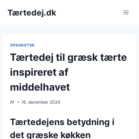
Fortsæt
Tærtedej.dk
til
indhold
OPSKRIFTER
Tærtedej til græsk tærte
inspireret af
middelhavet
Af
16. december 2024
Tærtedejens betydning i
det græske køkken