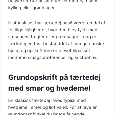
desserttærter til salte tærter med fyld som
kylling eller grøntsager.
Historisk set har tærtedej også været en del af
festlige lejligheder, hvor den blev fyldt med
sæsonens frugter eller grøntsager. I dag er
tærtedej en fast bestanddel af mange danske
hjem, og opskrifterne er blevet tilpasset
moderne smagspræferencer og kostbehov.
Grundopskrift på tærtedej
med smør og hvedemel
En klassisk tærtedej laves typisk med
hvedemel, smør og lidt vand. For at lave en
grundopskrift skal du bruge følgende