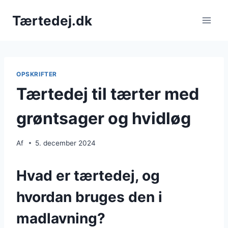
Fortsæt
Tærtedej.dk
til
indhold
OPSKRIFTER
Tærtedej til tærter med
grøntsager og hvidløg
Af
5. december 2024
Hvad er tærtedej, og
hvordan bruges den i
madlavning?