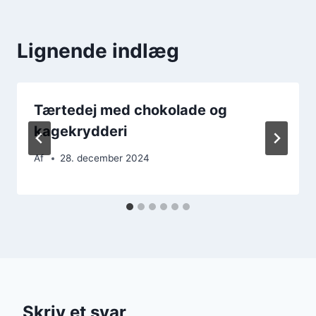
Lignende indlæg
Tærtedej med chokolade og
kagekrydderi
Af
28. december 2024
Skriv et svar