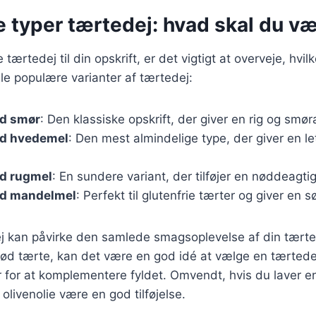
e typer tærtedej: hvad skal du v
tærtedej til din opskrift, er det vigtigt at overveje, hvilk
le populære varianter af tærtedej:
d smør
: Den klassiske opskrift, der giver en rig og smø
d hvedemel
: Den mest almindelige type, der giver en l
d rugmel
: En sundere variant, der tilføjer en nøddeagti
ed mandelmel
: Perfekt til glutenfrie tærter og giver en 
ej kan påvirke den samlede smagsoplevelse af din tærte
 sød tærte, kan det være en god idé at vælge en tærted
er for at komplementere fyldet. Omvendt, hvis du laver e
 olivenolie være en god tilføjelse.