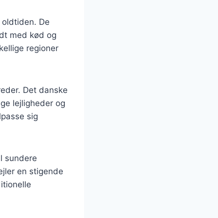
 oldtiden. De
yldt med kød og
ellige regioner
dreder. Det danske
ige lejligheder og
lpasse sig
il sundere
ejler en stigende
tionelle