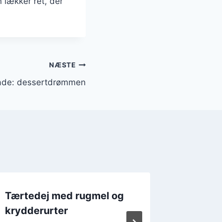
 lækker ret, der
NÆSTE
ade: dessertdrømmen
Tærtedej med rugmel og
Tørted
krydderurter
vanilje