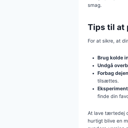
smag.
Tips til a
For at sikre, at d
Brug kolde i
Undgå overb
Forbag deje
tilsættes.
Eksperiment
finde din favo
At lave tærtedej 
hurtigt blive en 