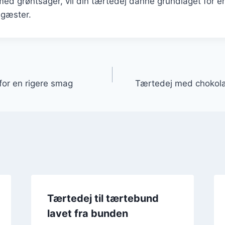
ed grøntsager, vil din tærtedej danne grundlaget for en
 gæster.
gation
for en rigere smag
Tærtedej med chokol
Tærtedej til tærtebund
lavet fra bunden