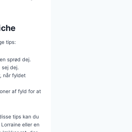
iche
ge tips:
en sprød dej.
 sej dej.
, når fyldet
ner af fyld for at
disse tips kan du
Lorraine eller en