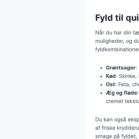
Fyld til q
Når du har din tær
muligheder, og du
fyldkombinatione
Grøntsager
:
Kød
: Skinke,
Ost
: Feta, c
Æg og fløde
cremet tekstu
Du kan også ekspe
af friske krydderu
smage på fyldet, 