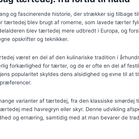
ang og fascinerende historie, der strækker sig tilbage til
for tærtedej blev brugt af romerne, som lavede tærter f
delalderen blev tærtedej mere udbredt i Europa, og forsk
gne opskrifter og teknikker.
tedej været en del af den kulinariske tradition i århun
ig forkærlighed for tærter, og de er ofte en del af festl
jens popularitet skyldes dens alsidighed og evne til at ti
spræferencer.
mange varianter af tærtedej, fra den klassiske smørdej t
tærtedej med havregryn eller skyr. Denne udvikling afsp
dhed og ernæring, samtidig med at man bevarer de tradi