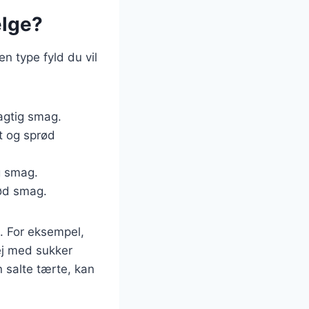
ælge?
en type fyld du vil
ragtig smag.
et og sprød
g smag.
sød smag.
. For eksempel,
ej med sukker
n salte tærte, kan