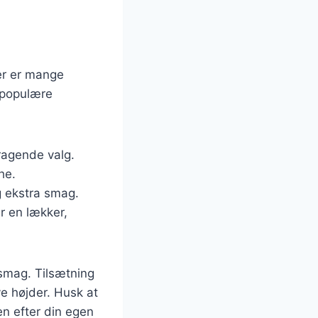
Der er mange
 populære
mragende valg.
he.
g ekstra smag.
r en lækker,
 smag. Tilsætning
ye højder. Husk at
en efter din egen