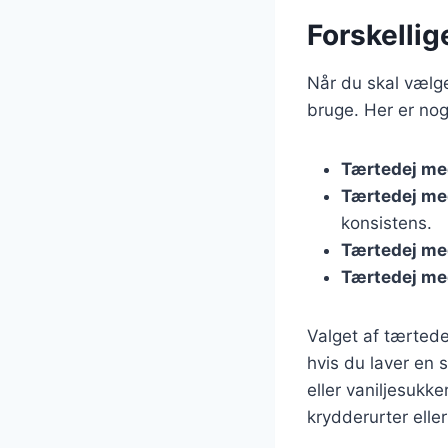
Forskellig
Når du skal vælge 
bruge. Her er nog
Tærtedej me
Tærtedej me
konsistens.
Tærtedej me
Tærtedej m
Valget af tærted
hvis du laver en
eller vaniljesukk
krydderurter eller