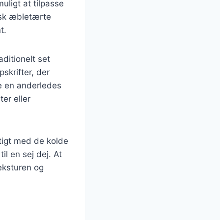
uligt at tilpasse
isk æbletærte
t.
aditionelt set
skrifter, der
ve en anderledes
er eller
tigt med de kolde
il en sej dej. At
eksturen og