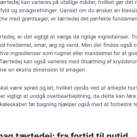
tedej kan varieres på utallige måder, hvilket gør det m
ge fyld og smagsretninger. Uanset om du ønsker en klass
uiche med grøntsager, er tærtedej det perfekte fundamen
edej, er det vigtigt at vælge de rigtige ingredienser. Tr
ed hvedemel, smør, æg og vand. Men der findes også op
ative ingredienser som rugmel eller mandelmel for at gi
Tærtedej kan også varieres med tilsætning af krydderurt
 give en ekstra dimension til smagen.
kal være sprød og let, hvilket opnås ved at arbejde hur
er vigtigt at undgå overbearbejdning, da dette kan føre t
i køleskabet før bagning hjælper også med at forbedre t
ag tærtedej: fra fortid til nutid