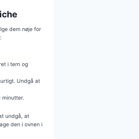
uiche
følge dem nøje for
:
.
et i tern og
hurtigt. Undgå at
0 minutter.
at undgå, at
age den i ovnen i