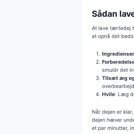
Sådan lave
At lave tærtedej t
at opnå det bedste
Ingrediense
Forberedels
smuldr det ind
Tilsæt æg o
overbearbejd
Hvile
: Læg de
Når dejen er klar
dejen hæver unde
et par minutter, i