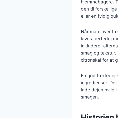
hjemmebagere. Tær
den til forskelli
eller en fyldig q
Når man laver tært
laves tærtedej m
inkluderer altern
smag og tekstur. 
citronskal for at
En god tærtedej s
ingredienser. Det 
lade dejen hvile 
smagen.
Historien b