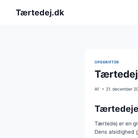
Fortsæt
Tærtedej.dk
til
indhold
OPSKRIFTER
Tærtedej
Af
21. december 2
Tærtedejen
Tærtedej er en gr
Dens alsidighed g