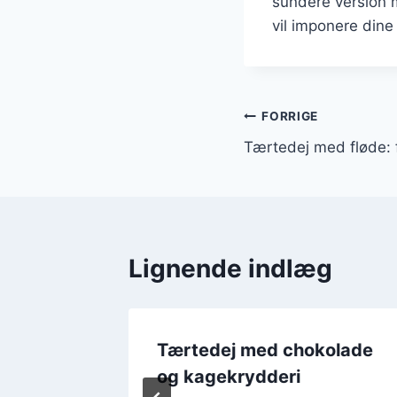
sundere version m
vil imponere dine
Indlægsnavi
FORRIGE
Tærtedej med fløde: 
Lignende indlæg
demel
Tærtedej med chokolade
og kagekrydderi