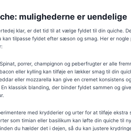
uiche: mulighederne er uendelige
tedej klar, er det tid til at vælge fyldet til din quiche. 
 kan tilpasse fyldet efter sæson og smag. Her er nogle
r:
 Spinat, porrer, champignon og peberfrugter er alle fre
 bacon eller kylling kan tilføje en lækker smag til din quic
heddar eller mozzarella kan give en cremet konsistens o
: En klassisk blanding, der binder fyldet sammen og give
r.
rimentere med krydderier og urter for at tilføje ekstra
rter som timian eller basilikum kan løfte din quiche til n
inden du hælder det i dejen, så du kan justere krydring