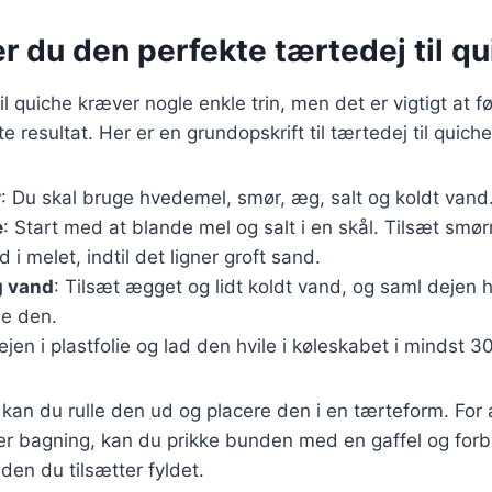
r du den perfekte tærtedej til q
il quiche kræver nogle enkle trin, men det er vigtigt at 
 resultat. Her er en grundopskrift til tærtedej til quiche
r
: Du skal bruge hvedemel, smør, æg, salt og koldt vand
e
: Start med at blande mel og salt i en skål. Tilsæt smørr
 i melet, indtil det ligner groft sand.
g vand
: Tilsæt ægget og lidt koldt vand, og saml dejen 
e den.
jen i plastfolie og lad den hvile i køleskabet i mindst 3
, kan du rulle den ud og placere den i en tærteform. For 
r bagning, kan du prikke bunden med en gaffel og forb
nden du tilsætter fyldet.