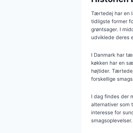
Tærtedej har en l
tidligste former 
grøntsager. I mid
udviklede deres e
I Danmark har tær
køkken har en særl
højtider. Tærtede
forskellige smag
I dag findes der 
alternativer som 
interesse for sun
smagsoplevelser.