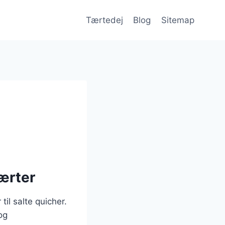
Tærtedej
Blog
Sitemap
tærter
il salte quicher.
og