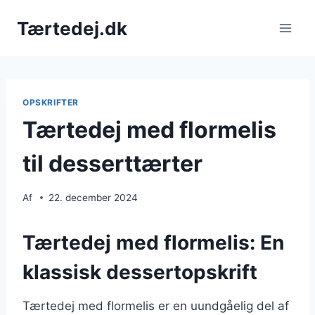
Fortsæt
Tærtedej.dk
til
indhold
OPSKRIFTER
Tærtedej med flormelis
til desserttærter
Af
22. december 2024
Tærtedej med flormelis: En
klassisk dessertopskrift
Tærtedej med flormelis er en uundgåelig del af