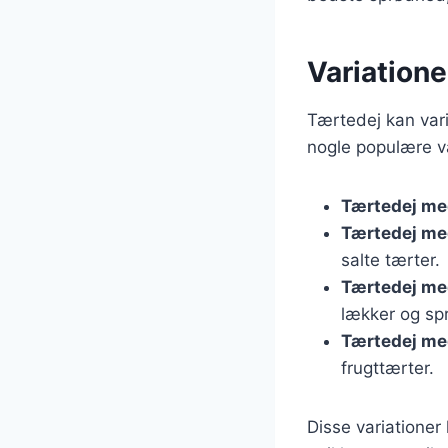
Variatione
Tærtedej kan vari
nogle populære va
Tærtedej me
Tærtedej me
salte tærter.
Tærtedej m
lækker og sp
Tærtedej me
frugttærter.
Disse variationer