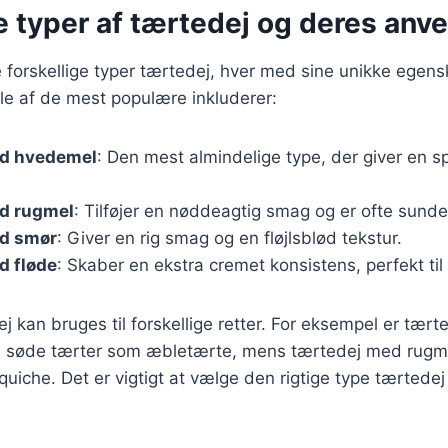
e typer af tærtedej og deres anv
 forskellige typer tærtedej, hver med sine unikke egen
le af de mest populære inkluderer:
d hvedemel
: Den mest almindelige type, der giver en s
d rugmel
: Tilføjer en nøddeagtig smag og er ofte sund
d smør
: Giver en rig smag og en fløjlsblød tekstur.
d fløde
: Skaber en ekstra cremet konsistens, perfekt til 
j kan bruges til forskellige retter. For eksempel er tær
il søde tærter som æbletærte, mens tærtedej med rugmel
quiche. Det er vigtigt at vælge den rigtige type tærtedej