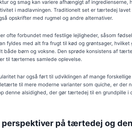
tur og smag kan variere afhængigt af ingredienserne, hv
tivitet i madlavningen. Traditionelt set er tærtedej lav
så opskrifter med rugmel og andre alternativer.
er ofte forbundet med festlige lejligheder, såsom føds
an fyldes med alt fra frugt til kød og grøntsager, hvilket
t både børn og voksne. Den sprøde konsistens af tærted
ger til tærternes samlede oplevelse.
ritet har også ført til udviklingen af mange forskellige 
etærte til mere moderne varianter som quiche, er der n
p denne alsidighed, der gør tærtedej til en grundpille i
e perspektiver på tærtedej og de