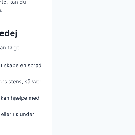
rte, kan du
.
tedej
kan følge:
at skabe en sprød
konsistens, så vær
t, kan hjælpe med
ller ris under