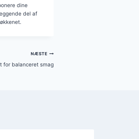
mponere dine
læggende del af
køkkenet.
NÆSTE
t for balanceret smag