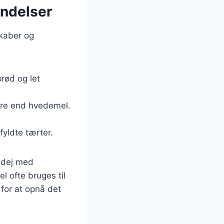
endelser
skaber og
prød og let
ere end hvedemel.
fyldte tærter.
tedej med
 ofte bruges til
 for at opnå det