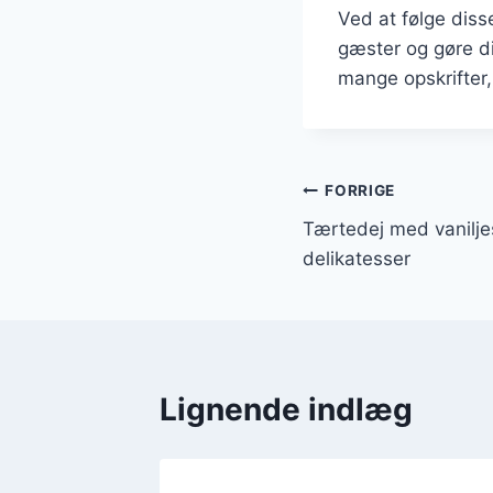
Ved at følge diss
gæster og gøre di
mange opskrifter,
Indlægsnavi
FORRIGE
Tærtedej med vaniljes
delikatesser
Lignende indlæg