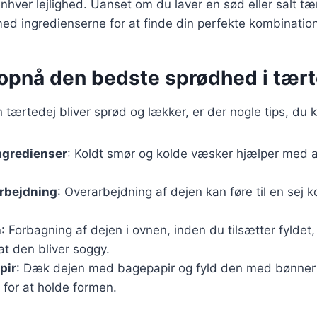
 enhver lejlighed. Uanset om du laver en sød eller salt tæ
d ingredienserne for at finde din perfekte kombination
t opnå den bedste sprødhed i tær
in tærtedej bliver sprød og lækker, er der nogle tips, du 
ngredienser
: Koldt smør og kolde væsker hjælper med 
rbejdning
: Overarbejdning af dejen kan føre til en sej 
n
: Forbagning af dejen i ovnen, inden du tilsætter fylde
 at den bliver soggy.
pir
: Dæk dejen med bagepapir og fyld den med bønner e
 for at holde formen.