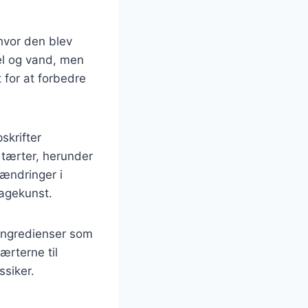
 hvor den blev
el og vand, men
 for at forbedre
skrifter
f tærter, herunder
ændringer i
agekunst.
e ingredienser som
ærterne til
ssiker.