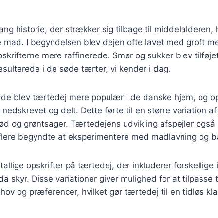
ang historie, der strækker sig tilbage til middelalderen,
re mad. I begyndelsen blev dejen ofte lavet med groft m
skrifterne mere raffinerede. Smør og sukker blev tilføjet
esulterede i de søde tærter, vi kender i dag.
ede blev tærtedej mere populær i de danske hjem, og op
nedskrevet og delt. Dette førte til en større variation a
d og grøntsager. Tærtedejens udvikling afspejler også 
flere begyndte at eksperimentere med madlavning og b
tallige opskrifter på tærtedej, der inkluderer forskellig
 skyr. Disse variationer giver mulighed for at tilpasse t
hov og præferencer, hvilket gør tærtedej til en tidløs kla