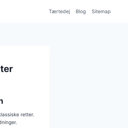
Tærtedej
Blog
Sitemap
ter
n
assiske retter.
dninger.