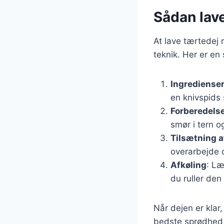
Sådan lav
At lave tærtedej
teknik. Her er en 
Ingrediense
en knivspids 
Forberedels
smør i tern og
Tilsætning 
overarbejde d
Afkøling
: Læ
du ruller den
Når dejen er klar
bedste sprødhed, 