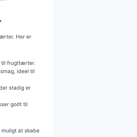
r
ærter. Her er
til frugttærter.
smag, ideel til
der stadig er
ser godt til
t muligt at skabe