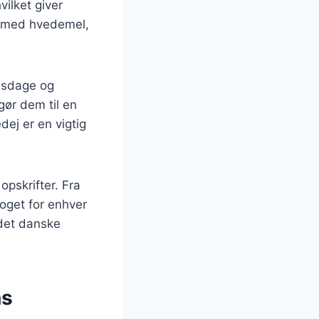
ilket giver
et med hvedemel,
elsdage og
 gør dem til en
ej er en vigtig
opskrifter. Fra
oget for enhver
 det danske
ns