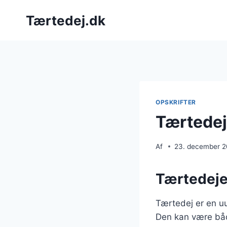
Fortsæt
Tærtedej.dk
til
indhold
OPSKRIFTER
Tærtedej
Af
23. december 
Tærtedeje
Tærtedej er en uu
Den kan være både 