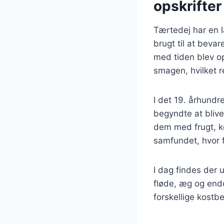
opskrifter
Tærtedej har en l
brugt til at beva
med tiden blev op
smagen, hvilket r
I det 19. århundr
begyndte at blive 
dem med frugt, kø
samfundet, hvor 
I dag findes der u
fløde, æg og endda
forskellige kostbe