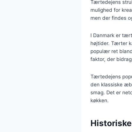
Tærtedejens struk
mulighed for krea
men der findes og
I Danmark er tært
højtider. Tærter k
populær ret bland
faktor, der bidra
Tærtedejens popula
den klassiske æbl
smag. Det er neto
køkken.
Historisk