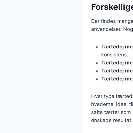
Forskellig
Der findes mange
anvendelser. Nog
Tærtedej me
konsistens.
Tærtedej me
Tærtedej me
Tærtedej me
Hver type tærtede
hvedemel ideel t
salte tærter som 
ønskede resultat.