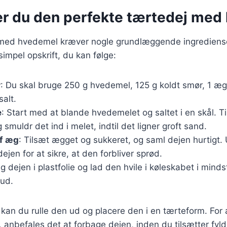
er du den perfekte tærtedej med
 med hvedemel kræver nogle grundlæggende ingrediens
simpel opskrift, du kan følge:
r
: Du skal bruge 250 g hvedemel, 125 g koldt smør, 1 æg
salt.
e
: Start med at blande hvedemelet og saltet i en skål. T
 smuldr det ind i melet, indtil det ligner groft sand.
af æg
: Tilsæt ægget og sukkeret, og saml dejen hurtigt.
ejen for at sikre, at den forbliver sprød.
g dejen i plastfolie og lad den hvile i køleskabet i minds
 ud.
, kan du rulle den ud og placere den i en tærteform. For
anbefales det at forbage dejen, inden du tilsætter fyld