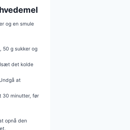
 hvedemel
er og en smule
, 50 g sukker og
ilsæt det kolde
 Undgå at
t 30 minutter, før
 at opnå den
et.