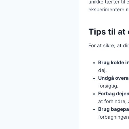
unikke tærter til
eksperimentere me
Tips til a
For at sikre, at d
Brug kolde i
dej.
Undgå overa
forsigtig.
Forbag deje
at forhindre,
Brug bagepa
forbagningen