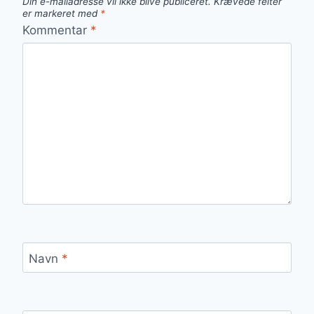
Din e-mailadresse vil ikke blive publiceret.
Krævede felter
er markeret med
*
Kommentar
*
Navn
*