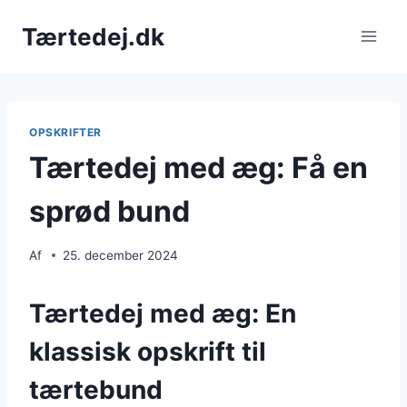
Fortsæt
Tærtedej.dk
til
indhold
OPSKRIFTER
Tærtedej med æg: Få en
sprød bund
Af
25. december 2024
Tærtedej med æg: En
klassisk opskrift til
tærtebund