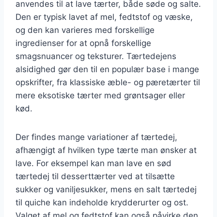
anvendes til at lave tærter, både søde og salte.
Den er typisk lavet af mel, fedtstof og væske,
og den kan varieres med forskellige
ingredienser for at opnå forskellige
smagsnuancer og teksturer. Tærtedejens
alsidighed gør den til en populær base i mange
opskrifter, fra klassiske æble- og pæretærter til
mere eksotiske tærter med grøntsager eller
kød.
Der findes mange variationer af tærtedej,
afhængigt af hvilken type tærte man ønsker at
lave. For eksempel kan man lave en sød
tærtedej til desserttærter ved at tilsætte
sukker og vaniljesukker, mens en salt tærtedej
til quiche kan indeholde krydderurter og ost.
Valget af mel og fedtstof kan også påvirke den