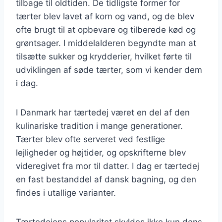
tilbage til oldtiden. De tidligste former for
tærter blev lavet af korn og vand, og de blev
ofte brugt til at opbevare og tilberede kød og
grøntsager. I middelalderen begyndte man at
tilsætte sukker og krydderier, hvilket førte til
udviklingen af søde tærter, som vi kender dem
i dag.
I Danmark har tærtedej været en del af den
kulinariske tradition i mange generationer.
Tærter blev ofte serveret ved festlige
lejligheder og højtider, og opskrifterne blev
videregivet fra mor til datter. I dag er tærtedej
en fast bestanddel af dansk bagning, og den
findes i utallige varianter.
Tærtedejens popularitet skyldes ikke kun dens