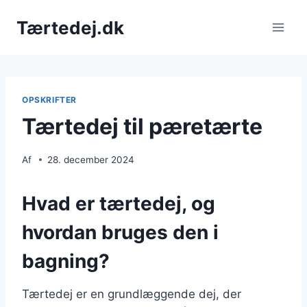
Fortsæt
Tærtedej.dk
til
indhold
OPSKRIFTER
Tærtedej til pæretærte
Af
28. december 2024
Hvad er tærtedej, og
hvordan bruges den i
bagning?
Tærtedej er en grundlæggende dej, der