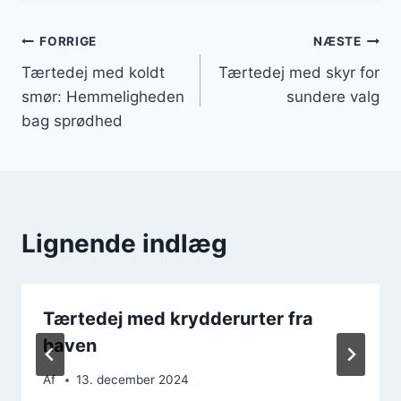
Indlægsnavigation
FORRIGE
NÆSTE
Tærtedej med koldt
Tærtedej med skyr for
smør: Hemmeligheden
sundere valg
bag sprødhed
Lignende indlæg
Tærtedej med krydderurter fra
haven
Af
13. december 2024