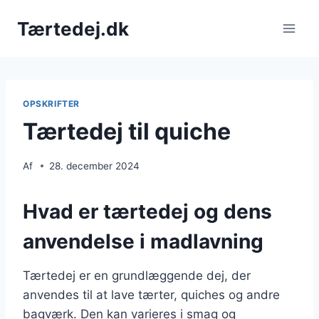
Fortsæt
Tærtedej.dk
til
indhold
OPSKRIFTER
Tærtedej til quiche
Af
28. december 2024
Hvad er tærtedej og dens
anvendelse i madlavning
Tærtedej er en grundlæggende dej, der
anvendes til at lave tærter, quiches og andre
bagværk. Den kan varieres i smag og