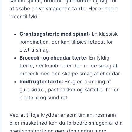
såsom spinat, broccoli, gulerødder og løg, for
at skabe en velsmagende tærte. Her er nogle
ideer til fyld:
Grøntsagstærte med spinat
: En klassisk
kombination, der kan tilføjes fetaost for
ekstra smag.
Broccoli- og cheddar tærte
: En fyldig
tærte, der kombinerer den milde smag af
broccoli med den skarpe smag af cheddar.
Rodfrugter tærte
: Brug en blanding af
gulerødder, pastinakker og kartofler for en
hjertelig og sund ret.
Ved at tilføje krydderier som timian, rosmarin
eller muskatnød kan du forbedre smagen af din
grøntsagstærte og gøre den endnu mere