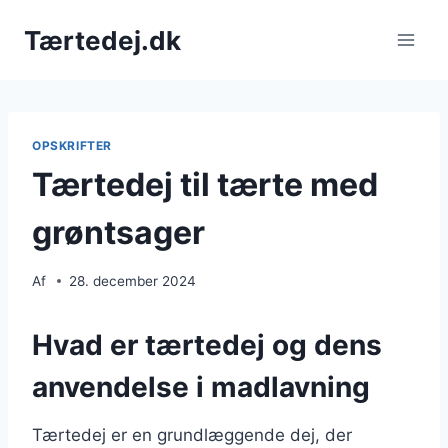
Fortsæt
Tærtedej.dk
til
indhold
OPSKRIFTER
Tærtedej til tærte med
grøntsager
Af
28. december 2024
Hvad er tærtedej og dens
anvendelse i madlavning
Tærtedej er en grundlæggende dej, der