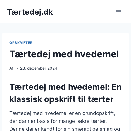
Fortsæt
Tærtedej.dk
til
indhold
OPSKRIFTER
Tærtedej med hvedemel
Af
28. december 2024
Tærtedej med hvedemel: En
klassisk opskrift til tærter
Tærtedej med hvedemel er en grundopskrift,
der danner basis for mange lækre tærter.
Denne dej er kendt for sin smøragtige smag og